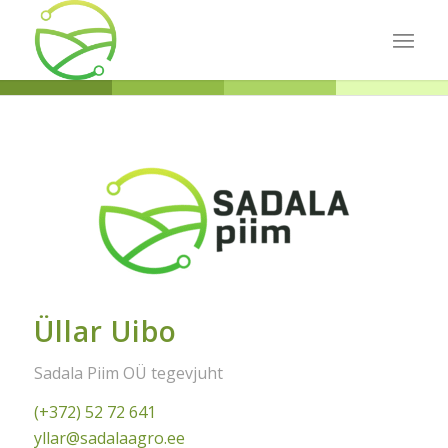
Üllar Uibo
Sadala Piim OÜ tegevjuht
(+372) 52 72 641
yllar@sadalaagro.ee